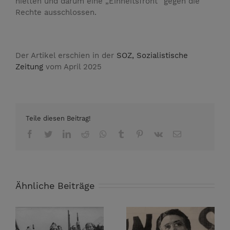
hielten und darum eine „Einheitsfront“ gegen die
Rechte ausschlossen.
Der Artikel erschien in der
SOZ, Sozialistische
Zeitung
vom April 2025
Teile diesen Beitrag!
Facebook
Twitter
LinkedIn
Reddit
Whatsapp
Tumblr
Pinterest
Vk
Email
Ähnliche Beiträge