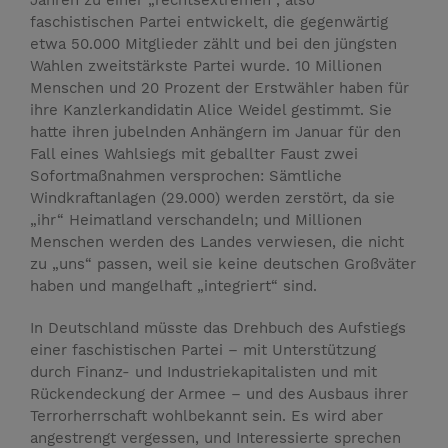
faschistischen Partei entwi­ckelt, die gegenwärtig
etwa 50.000 Mitglieder zählt und bei den jüngs­ten
Wahlen zweitstärkste Partei wurde. 10 Millionen
Menschen und 20 Prozent der Erstwähler haben für
ihre Kanzlerkandidatin Alice Weidel gestimmt. Sie
hatte ihren jubelnden Anhängern im Januar für den
Fall eines Wahlsiegs mit geballter Faust zwei
Sofortmaßnahmen versprochen: Sämtliche
Windkraftanlagen (29.000) werden zerstört, da sie
„ihr“ Heimatland verschandeln; und Millionen
Menschen werden des Landes verwiesen, die nicht
zu „uns“ passen, weil sie keine deut­schen Großväter
haben und mangel­haft „integriert“ sind.
In Deutschland müsste das Drehbuch des Aufstiegs
einer faschistischen Partei – mit Unterstützung
durch Finanz- und Industriekapitalisten und mit
Rückendeckung der Armee – und des Ausbaus ihrer
Terrorherrschaft wohlbekannt sein. Es wird aber
angestrengt vergessen, und Interessierte sprechen