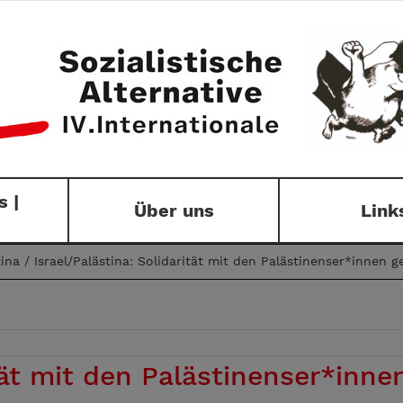
 |
Über uns
Link
tina
/
Israel/Palästina: Solidarität mit den Palästinenser*innen 
ität mit den Palästinenser*inne