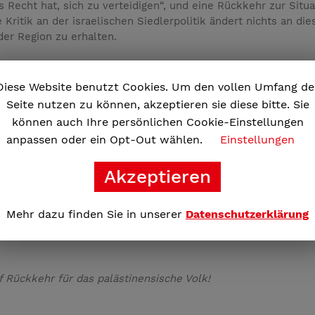
s Recht hat, sich zu verteidigen“, und eine Rückkehr zur Situa
ritik an der israelischen Siedlerpolitik ändert nichts an di
der Region zu erhalten.
es keine Ruhe geben. Es gibt keine „gleiche Verantwortung“ fü
r Säuberung, den Palästinenser*innen werden alle demokratis
Diese Website benutzt Cookies. Um den vollen Umfang de
ästinenser*innen volle Rechte zugestanden werden.
Seite nutzen zu können, akzeptieren sie diese bitte. Sie
können auch Ihre persönlichen Cookie-Einstellungen
darität mit den Palästinenser*innen ‒ mit Demonstrationen 
anpassen oder ein Opt-Out wählen.
Einstellungen
 und zu einer anhaltenden kraftvollen Bewegung werden, dam
Akzeptieren
estitionen, Sanktionen), die verstärkt und verbreitert werd
Mehr dazu finden Sie in unserer
Datenschutzerklärung
 aufhören!
Rückkehr für das palästinensische Volk!