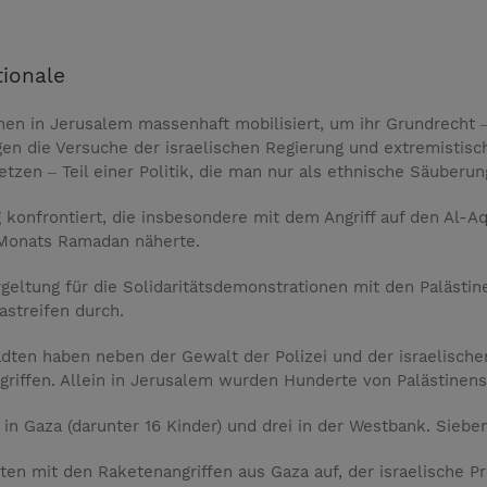
tionale
en in Jerusalem massenhaft mobilisiert, um ihr Grundrecht ‒
n die Versuche der israelischen Regierung und extremistische
etzen ‒ Teil einer Politik, die man nur als ethnische Säuberu
 konfrontiert, die insbesondere mit dem Angriff auf den Al-
 Monats Ramadan näherte.
ergeltung für die Solidaritätsdemonstrationen mit den Paläst
treifen durch.
en haben neben der Gewalt der Polizei und der israelischen
riffen. Allein in Jerusalem wurden Hunderte von Palästinens
in Gaza (darunter 16 Kinder) und drei in der Westbank. Sieben
ten mit den Raketenangriffen aus Gaza auf, der israelische P