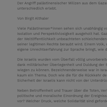
Der Angriff palästinensischer Milizen aus dem Gazas
unterschiedlich erlebt.
Von Birgit Althaler
Viele Palästinenser*innen sehen sich unabhängig vo
Isolation und Perspektivlosigkeit ausgeholt hat. Ga
der Weltöffentlichkeit unbeachteten schleichenden 
seiner legitimen Rechte beraubt wird. Einem Volk, 
eigene Unrechtserfahrung zur Sprache bringt, wie 
Die Israelis wurden vom Überfall völlig unvorbereit
dank militärischer Überlegenheit und Duldung der S
wiegen zu können. Bezeichnenderweise war in Israe
kaum ein Thema. Doch wie die für die Rückkehr der 
Sicherheit der Israelis kann nicht von der Unterdr
Neben Betroffenheit und Trauer über die Toten, Ve
politische und moralische Einordnung der Ereigniss
vor? Welcher Druck, welche Solidarität sind geford