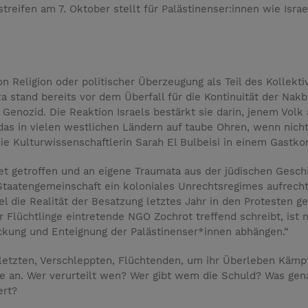
treifen am 7. Oktober stellt für Palästinenser:innen wie Israe
n Religion oder politischer Überzeugung als Teil des Kollekt
za stand bereits vor dem Überfall für die Kontinuität der Nak
Genozid. Die Reaktion Israels bestärkt sie darin, jenem Volk 
das in vielen westlichen Ländern auf taube Ohren, wenn nicht
die Kulturwissenschaftlerin Sarah El Bulbeisi in einem Gastk
et getroffen und an eigene Traumata aus der jüdischen Geschich
taatengemeinschaft ein koloniales Unrechtsregimes aufrechte
l die Realität der Besatzung letztes Jahr in den Protesten g
Flüchtlinge eintretende NGO Zochrot treffend schreibt, ist ni
ückung und Enteignung der Palästinenser*innen abhängen.“
rletzten, Verschleppten, Flüchtenden, um ihr Überleben Kämp
e an. Wer verurteilt wen? Wer gibt wem die Schuld? Was gena
ert?