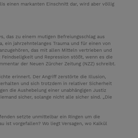
lis einen markanten Einschnitt dar, wird aber völlig
ivs, das zu einem mutigen Befreiungsschlag aus
ba, ein jahrzehntelanges Trauma und für einen von
anzugehören, das mit allen Mitteln vertrieben und
 Feindseligkeit und Repression stößt, wenn es die
ommentar der Neuen Zürcher Zeitung (NZZ) schreibt.
te erinnert. Der Angriff zerstörte die Illusion,
rhalten und sich trotzdem in relativer Sicherheit
egen die Aushebelung einer unabhängigen Justiz
emand sicher, solange nicht alle sicher sind. „Die
fenden setzte unmittelbar ein Ringen um die
u ist vorgefallen? Wo liegt Versagen, wo Kalkül