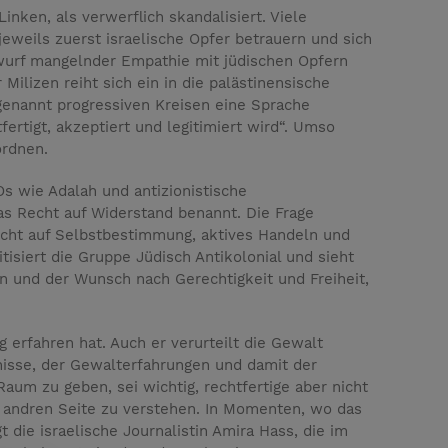
inken, als verwerflich skandalisiert. Viele
weils zuerst israelische Opfer betrauern und sich
rwurf mangelnder Empathie mit jüdischen Opfern
Milizen reiht sich ein in die palästinensische
ogenannt progressiven Kreisen eine Sprache
ertigt, akzeptiert und legitimiert wird“. Umso
ordnen.
s wie Adalah und antizionistische
as Recht auf Widerstand benannt. Die Frage
echt auf Selbstbestimmung, aktives Handeln und
isiert die Gruppe Jüdisch Antikolonial und sieht
nen und der Wunsch nach Gerechtigkeit und Freiheit,
 erfahren hat. Auch er verurteilt die Gewalt
tnisse, der Gewalterfahrungen und damit der
aum zu geben, sei wichtig, rechtfertige aber nicht
er andren Seite zu verstehen. In Momenten, wo das
 die israelische Journalistin Amira Hass, die im