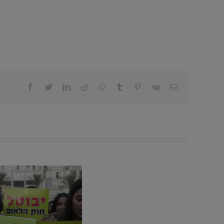
Facebook
Twitter
LinkedIn
Reddit
Whatsapp
Tumblr
Pinterest
Vk
Email