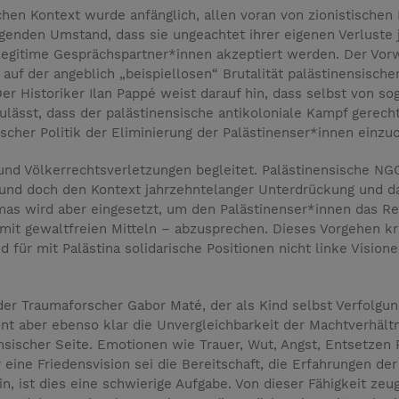
chen Kontext wurde anfänglich, allen voran von zionistischen L
nden Umstand, dass sie ungeachtet ihrer eigenen Verluste je
 legitime Gesprächspartner*innen akzeptiert werden. Der Vo
uf der angeblich „beispiellosen“ Brutalität palästinensischer 
r Historiker Ilan Pappé weist darauf hin, dass selbst von s
ulässt, dass der palästinensische antikoloniale Kampf gerechtf
stischer Politik der Eliminierung der Palästinenser*innen einzu
nd Völkerrechtsverletzungen begleitet. Palästinensische NGO
t und doch den Kontext jahrzehntelanger Unterdrückung und d
as wird aber eingesetzt, um den Palästinenser*innen das R
t gewaltfreien Mitteln – abzusprechen. Dieses Vorgehen krit
 für mit Palästina solidarische Positionen nicht linke Visio
r Traumaforscher Gabor Maté, der als Kind selbst Verfolgung
ont aber ebenso klar die Unvergleichbarkeit der Machtverhäl
sischer Seite. Emotionen wie Trauer, Wut, Angst, Entsetzen R
 eine Friedensvision sei die Bereitschaft, die Erfahrungen d
, ist dies eine schwierige Aufgabe. Von dieser Fähigkeit zeugt