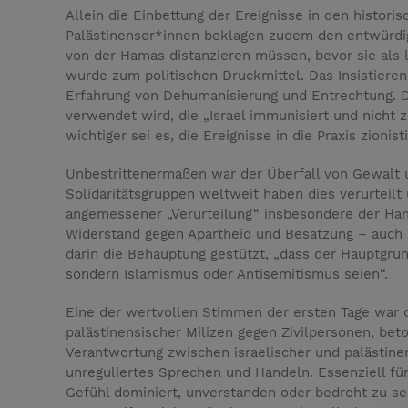
Allein die Einbettung der Ereignisse in den historis
Palästinenser*innen beklagen zudem den entwürdige
von der Hamas distanzieren müssen, bevor sie als
wurde zum politischen Druckmittel. Das Insistieren a
Erfahrung von Dehumanisierung und Entrechtung. De
verwendet wird, die „Israel immunisiert und nicht z
wichtiger sei es, die Ereignisse in die Praxis zioni
Unbestrittenermaßen war der Überfall von Gewalt u
Solidaritätsgruppen weltweit haben dies verurteil
angemessener „Verurteilung“ insbesondere der Ham
Widerstand gegen Apartheid und Besatzung – auch mi
darin die Behauptung gestützt, „dass der Hauptgrund
sondern Islamismus oder Antisemitismus seien“.
Eine der wertvollen Stimmen der ersten Tage war de
palästinensischer Milizen gegen Zivilpersonen, bet
Verantwortung zwischen israelischer und palästinen
unreguliertes Sprechen und Handeln. Essenziell für
Gefühl dominiert, unverstanden oder bedroht zu sein