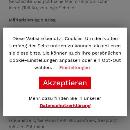
Geschichte und politische Macht ökonomischer
Ideen (Teil IX), von Ingo Schmidt
Militarisierung & Krieg
Chinas Autoindustrie: Sterben vor Erschöpfung,
Diese Website benutzt Cookies. Um den vollen
Gespräch mit Peter Franke
Münchner Sicherheitskonferenz, von Angela Klein
Umfang der Seite nutzen zu können, akzeptieren
Der Aufruf 70+ gegen Militarisierung und
sie diese bitte. Sie können auch Ihre persönlichen
Kriegsdienst, von Albrecht Kieser
Cookie-Einstellungen anpassen oder ein Opt-Out
Antikriegsbewegung: beim Schulstreik geht es nicht
wählen.
Einstellungen
nur um Entscheidungsfreiheit, von Musa Kaplan
›Operationsplan Deutschland‹ und die schleichende
Akzeptieren
­Militarisierung unserer Gesellschaft, von Claudia
Haydt
Merz will die Bombe, von Wolfgang Pomrehn
Mehr dazu finden Sie in unserer
Datenschutzerklärung
Patriarchat & Frauenrechte
Frauenstreik, Generalstreik, Globalstreik, Gespräch
mit Jen Follmann