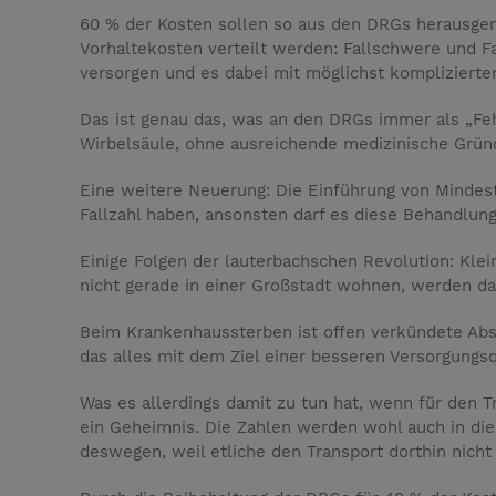
60 % der Kosten sollen so aus den DRGs herausgeno
Vorhaltekosten verteilt werden: Fallschwere und Fal
versorgen und es dabei mit möglichst komplizierten
Das ist genau das, was an den DRGs immer als „Fehla
Wirbelsäule, ohne ausreichende medizinische Grün
Eine weitere Neuerung: Die Einführung von Mindes
Fallzahl haben, ansonsten darf es diese Behandlun
Einige Folgen der lauterbachschen Revolution: Kle
nicht gerade in einer Großstadt wohnen, werden da
Beim Krankenhaussterben ist offen verkündete Absi
das alles mit dem Ziel einer besseren Versorgungsq
Was es allerdings damit zu tun hat, wenn für den T
ein Geheimnis. Die Zahlen werden wohl auch in di
deswegen, weil etliche den Transport dorthin nicht