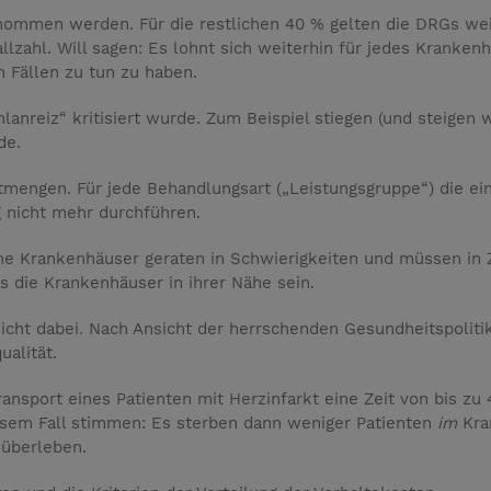
mmen werden. Für die restlichen 40 % gelten die DRGs weiter
lzahl. Will sagen: Es lohnt sich weiterhin für jedes Krankenha
 Fällen zu tun zu haben.
nreiz“ kritisiert wurde. Zum Beispiel stiegen (und steigen wo
de.
tmengen. Für jede Behandlungsart („Leistungsgruppe“) die ei
g nicht mehr durchführen.
ine Krankenhäuser geraten in Schwierigkeiten und müssen in Z
s die Krankenhäuser in ihrer Nähe sein.
cht dabei. Nach Ansicht der herrschenden Gesundheitspoliti
ualität.
ransport eines Patienten mit Herzinfarkt eine Zeit von bis z
esem Fall stimmen: Es sterben dann weniger Patienten
im
Kra
 überleben.