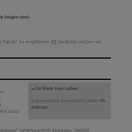
e Folgen sind.
tt Fabrik“ zu empfehlen.
[1]
Zunächst wollen wir
Zu klein zum Leben
en
s
Krankenhaus Geesthacht (Foto:
hh
e
oldman
)
llt dafür
xplosion“ verantwortlich gewesen. Welche