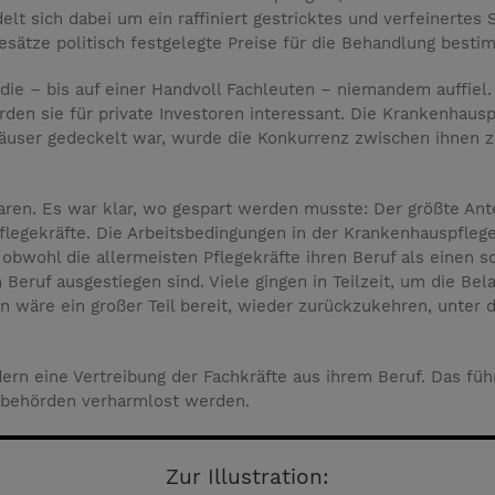
lt sich dabei um ein raffiniert gestricktes und verfeinertes 
gesätze politisch festgelegte Preise für die Behandlung besti
die – bis auf einer Handvoll Fachleuten – niemandem auffiel.
den sie für private Investoren interessant. Die Krankenhausp
häuser gedeckelt war, wurde die Konkurrenz zwischen ihnen
aren. Es war klar, wo gespart werden musste: Der größte Ant
legekräfte. Die Arbeitsbedingungen in der Krankenhauspflege
, obwohl die allermeisten Pflegekräfte ihren Beruf als einen
Beruf ausgestiegen sind. Viele gingen in Teilzeit, um die B
wäre ein großer Teil bereit, wieder zurückzukehren, unter d
ern eine Vertreibung der Fachkräfte aus ihrem Beruf. Das füh
sbehörden verharmlost werden.
Zur Illustration: