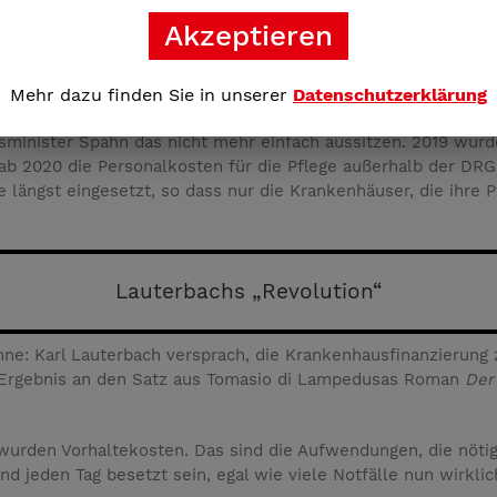
Akzeptieren
nen zu viel. Es kam zu Protesten. Sie verlangten eine angeme
 den entscheidenden Trick verfielen. Sie formulierten die For
Mehr dazu finden Sie in unserer
Datenschutzerklärung
gestreikt werden. Und das geschah auch.
sminister Spahn das nicht mehr einfach aussitzen. 2019 wurd
 2020 die Personalkosten für die Pflege außerhalb der DRGs
 längst eingesetzt, so dass nur die Krankenhäuser, die ihre P
Lauterbachs „Revolution“
ne: Karl Lauterbach versprach, die Krankenhausfinanzierung 
m Ergebnis an den Satz aus Tomasio di Lampedusas Roman
Der
urden Vorhaltekosten. Das sind die Aufwendungen, die nötig 
d jeden Tag besetzt sein, egal wie viele Notfälle nun wirkl