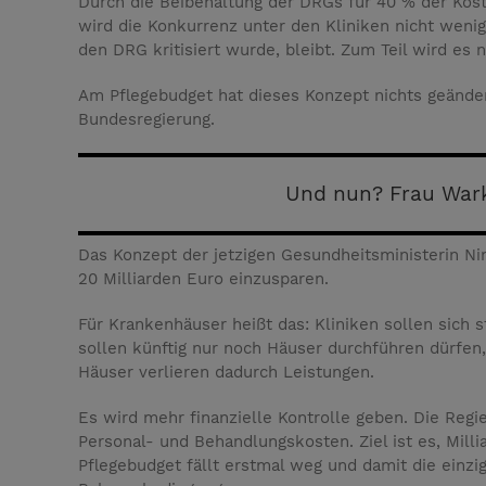
Durch die Beibehaltung der DRGs für 40 % der Koste
wird die Konkurrenz unter den Kliniken nicht weni
den DRG kritisiert wurde, bleibt. Zum Teil wird es n
Am Pflegebudget hat dieses Konzept nichts geändert
Bundesregierung.
Und nun? Frau War
Das Konzept der jetzigen Gesundheitsministerin N
20 Milliarden Euro einzusparen.
Für Krankenhäuser heißt das: Kliniken sollen sich s
sollen künftig nur noch Häuser durchführen dürfen
Häuser verlieren dadurch Leistungen.
Es wird mehr finanzielle Kontrolle geben. Die Reg
Personal- und Behandlungskosten. Ziel ist es, Mil
Pflegebudget fällt erstmal weg und damit die einzi