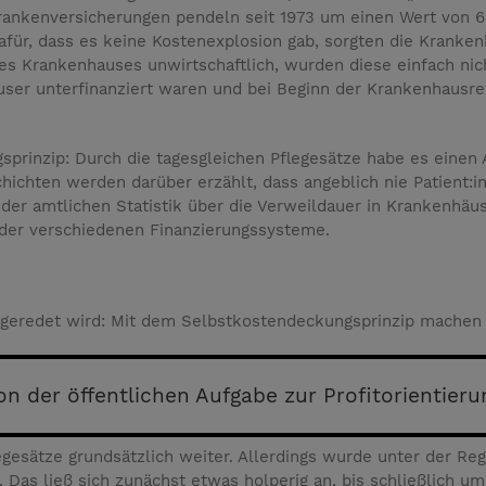
ankenversicherungen pendeln seit 1973 um einen Wert von 6 
für, dass es keine Kostenexplosion gab, sorgten die Kranken
s Krankenhauses unwirtschaftlich, wurden diese einfach nich
ser unterfinanziert waren und bei Beginn der Krankenhausre
prinzip: Durch die tagesgleichen Pflegesätze habe es einen 
chichten werden darüber erzählt, dass angeblich nie Patien
 der amtlichen Statistik über die Verweildauer in Krankenhäus
 der verschiedenen Finanzierungssysteme.
 geredet wird: Mit dem Selbstkostendeckungsprinzip machen 
on der öffentlichen Aufgabe zur Profitorientieru
egesätze grundsätzlich weiter. Allerdings wurde unter der Re
. Das ließ sich zunächst etwas holperig an, bis schließlich 