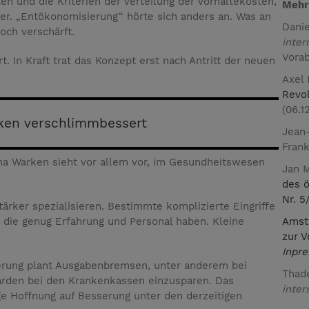
n und die Kriterien der Verteilung der Vorhaltekosten,
Mehr
ger. „Entökonomisierung“ hörte sich anders an. Was an
Danie
och verschärft.
inter
Vorab
. In Kraft trat das Konzept erst nach Antritt der neuen
Axel
Revol
(06.1
ken verschlimmbessert
Jean
Frank
ina Warken sieht vor allem vor, im Gesundheitswesen
Jan 
des 
Nr. 5
tärker spezialisieren. Bestimmte komplizierte Eingriffe
Amst
, die genug Erfahrung und Personal haben. Kleine
zur V
Inpre
ierung plant Ausgabenbremsen, unter anderem bei
Thad
liarden bei den Krankenkassen einzusparen. Das
inter
ge Hoffnung auf Besserung unter den derzeitigen