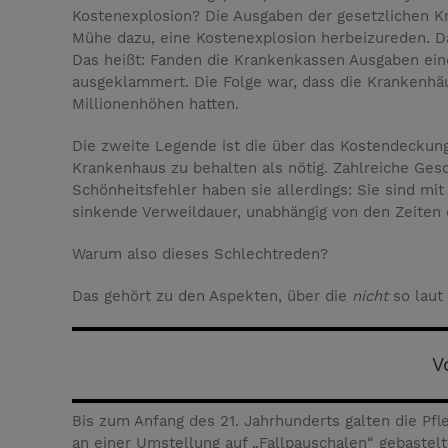
Kostenexplosion? Die Ausgaben der gesetzlichen Kr
Mühe dazu, eine Kostenexplosion herbeizureden. Da
Das heißt: Fanden die Krankenkassen Ausgaben eine
ausgeklammert. Die Folge war, dass die Krankenhäu
Millionenhöhen hatten.
Die zweite Legende ist die über das Kostendeckungs
Krankenhaus zu behalten als nötig. Zahlreiche Ges
Schönheitsfehler haben sie allerdings: Sie sind mit
sinkende Verweildauer, unabhängig von den Zeiten
Warum also dieses Schlechtreden?
Das gehört zu den Aspekten, über die
nicht
so laut
V
Bis zum Anfang des 21. Jahrhunderts galten die Pfl
an einer Umstellung auf „Fallpauschalen“ gebastelt