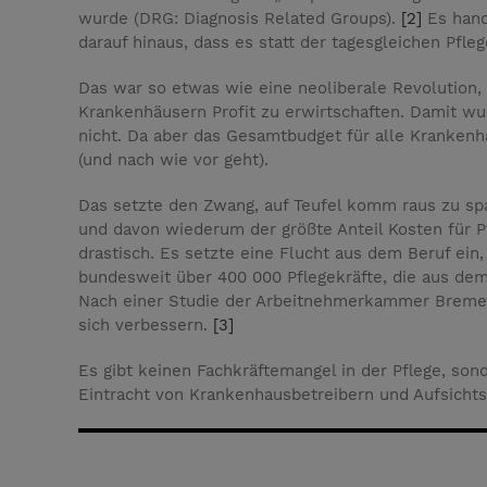
wurde (DRG: Diagnosis Related Groups).
[2]
Es hande
darauf hinaus, dass es statt der tagesgleichen Pfle
Das war so etwas wie eine neoliberale Revolution, 
Krankenhäusern Profit zu erwirtschaften. Damit wur
nicht. Da aber das Gesamtbudget für alle Kranken
(und nach wie vor geht).
Das setzte den Zwang, auf Teufel komm raus zu sp
und davon wiederum der größte Anteil Kosten für Pf
drastisch. Es setzte eine Flucht aus dem Beruf ein
bundesweit über 400 000 Pflegekräfte, die aus dem 
Nach einer Studie der Arbeitnehmerkammer Bremen 
sich verbessern.
[3]
Es gibt keinen Fachkräftemangel in der Pflege, sond
Eintracht von Krankenhausbetreibern und Aufsicht