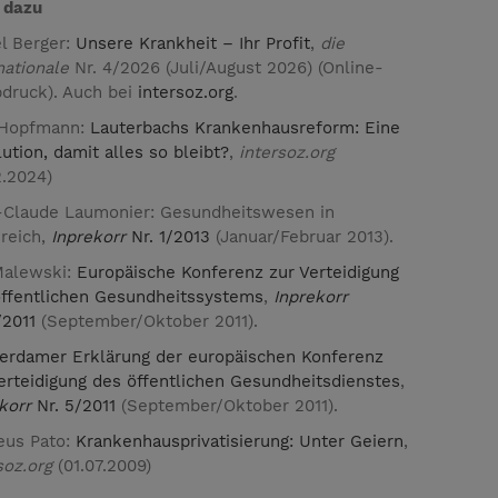
 dazu
l Berger:
Unsere Krankheit – Ihr Profit
,
die
nationale
Nr. 4/2026 (Juli/August 2026) (Online-
druck). Auch bei
intersoz.org
.
 Hopfmann:
Lauterbachs Krankenhausreform: Eine
ution, damit alles so bleibt?
,
intersoz.org
2.2024)
-Claude Laumonier: Gesundheitswesen in
reich,
Inprekorr
Nr. 1/2013
(Januar/Februar 2013).
Malewski:
Europäische Konferenz zur Verteidigung
öffentlichen Gesundheitssystems
,
Inprekorr
/2011
(September/Oktober 2011).
erdamer Erklärung der europäischen Konferenz
erteidigung des öffentlichen Gesundheitsdienstes
,
korr
Nr. 5/2011
(September/Oktober 2011).
eus Pato:
Krankenhausprivatisierung: Unter Geiern
,
soz.org
(01.07.2009)