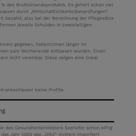
% des Bruttoinlandsprodukts. Es gehört schon viel
kassen durch „Wirtschaftlichkeitsüberprüfungen“.
t bezahlt, also bei der Berechnung der Pflegesätze
formen jeweils Schulden in zweistelligen
Anreiz gegeben, Patient:innen länger im
t:innen zum Wochenende entlassen wurden. Einen
ern nicht vereinbar. Diese zeigen eine linear
Krankenhäuser keine Profite.
ng
gie des Gesundheitsministers Seehofer schon eifrig
um das Jahr 2000 das „DRG“-System importiert