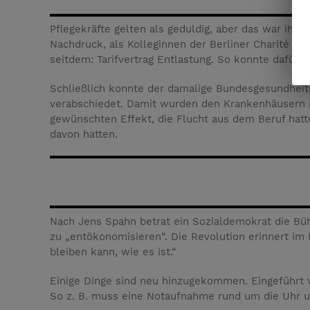
Pflegekräfte gelten als geduldig, aber das war ih
Nachdruck, als Kolleginnen der Berliner Charité auf
seitdem: Tarifvertrag Entlastung. So konnte dafür 
Schließlich konnte der damalige Bundesgesundheit
verabschiedet. Damit wurden den Krankenhäusern ab
gewünschten Effekt, die Flucht aus dem Beruf hatte
davon hatten.
Nach Jens Spahn betrat ein Sozialdemokrat die Büh
zu „entökonomisieren“. Die Revolution erinnert i
bleiben kann, wie es ist.“
Einige Dinge sind neu hinzugekommen. Eingeführt w
So z. B. muss eine Notaufnahme rund um die Uhr un