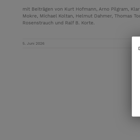
mit Beiträgen von Kurt Hofmann, Arno Pilgram, Kla
Mokre, Michael Koltan, Helmut Dahmer, Thomas Tod
Rosenstrauch und Ralf B. Korte.
5. Juni 2026